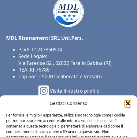
MDL Risanamenti SRL Uni.Pers.
P.IVA: 01217860574
Sede Legale:
Via Farense 82 , 02032 Fara in Sabina (RI)
REA: RI-76786
Cap.Soc. €5000 Deliberato e Versato
Visita il nostro profilo
Gestisci Consenso
Link rapidi
Per fornire le migliori esperienze, utilizziamo tecnologie come i cookie
Servizi
per memorizzare e/o accedere alle informazioni del dispositivo. Il
Portfolio lavori
consenso a queste tecnologie ci permetterà di elaborare dati come il
Preventivo
comportamento di navigazione o ID unici su questo sito. Non